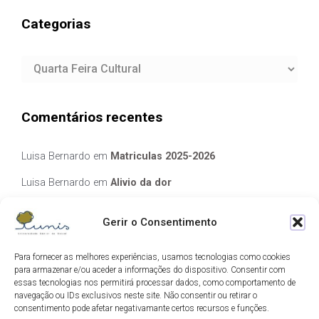
Categorias
Categorias
Comentários recentes
Luisa Bernardo
em
Matriculas 2025-2026
Luisa Bernardo
em
Alivio da dor
Manuela Silva
em
Alivio da dor
Gerir o Consentimento
elisabete Garcia Fernandes Serra
em
Matriculas 2025-2026
Para fornecer as melhores experiências, usamos tecnologias como cookies
Luis Guedes
em
Ecos de Camilo
para armazenar e/ou aceder a informações do dispositivo. Consentir com
essas tecnologias nos permitirá processar dados, como comportamento de
navegação ou IDs exclusivos neste site. Não consentir ou retirar o
Arquivo
consentimento pode afetar negativamante certos recursos e funções.