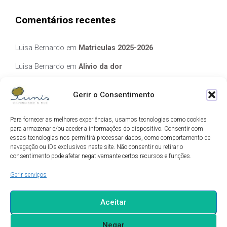
Comentários recentes
Luisa Bernardo
em
Matriculas 2025-2026
Luisa Bernardo
em
Alivio da dor
Manuela Silva
em
Alivio da dor
Gerir o Consentimento
elisabete Garcia Fernandes Serra
em
Matriculas 2025-2026
Para fornecer as melhores experiências, usamos tecnologias como cookies
Luis Guedes
em
Ecos de Camilo
para armazenar e/ou aceder a informações do dispositivo. Consentir com
essas tecnologias nos permitirá processar dados, como comportamento de
navegação ou IDs exclusivos neste site. Não consentir ou retirar o
Arquivo
consentimento pode afetar negativamante certos recursos e funções.
Gerir serviços
Arquivo
Aceitar
Negar