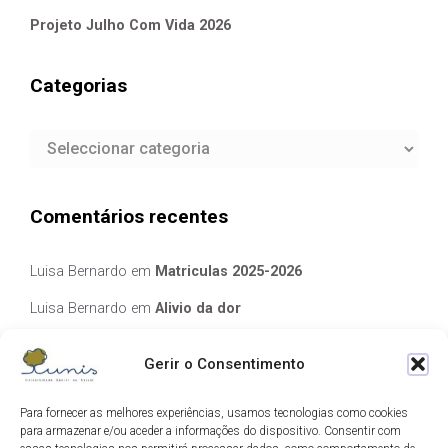
Projeto Julho Com Vida 2026
Categorias
Categorias
Comentários recentes
Luisa Bernardo
em
Matriculas 2025-2026
Luisa Bernardo
em
Alivio da dor
Manuela Silva
em
Alivio da dor
Gerir o Consentimento
elisabete Garcia Fernandes Serra
em
Matriculas 2025-2026
Para fornecer as melhores experiências, usamos tecnologias como cookies
Luis Guedes
em
Ecos de Camilo
para armazenar e/ou aceder a informações do dispositivo. Consentir com