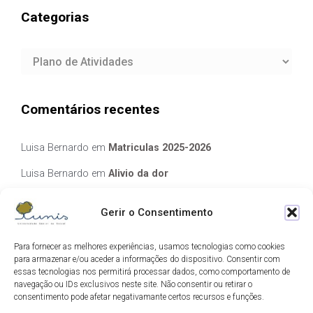
Categorias
Categorias
Comentários recentes
Luisa Bernardo
em
Matriculas 2025-2026
Luisa Bernardo
em
Alivio da dor
Manuela Silva
em
Alivio da dor
Gerir o Consentimento
elisabete Garcia Fernandes Serra
em
Matriculas 2025-2026
Para fornecer as melhores experiências, usamos tecnologias como cookies
Luis Guedes
em
Ecos de Camilo
para armazenar e/ou aceder a informações do dispositivo. Consentir com
essas tecnologias nos permitirá processar dados, como comportamento de
navegação ou IDs exclusivos neste site. Não consentir ou retirar o
Arquivo
consentimento pode afetar negativamante certos recursos e funções.