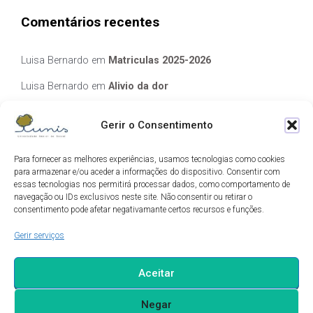
Comentários recentes
Luisa Bernardo
em
Matriculas 2025-2026
Luisa Bernardo
em
Alivio da dor
Manuela Silva
em
Alivio da dor
Gerir o Consentimento
elisabete Garcia Fernandes Serra
em
Matriculas 2025-2026
Para fornecer as melhores experiências, usamos tecnologias como cookies
Luis Guedes
em
Ecos de Camilo
para armazenar e/ou aceder a informações do dispositivo. Consentir com
essas tecnologias nos permitirá processar dados, como comportamento de
navegação ou IDs exclusivos neste site. Não consentir ou retirar o
Arquivo
consentimento pode afetar negativamante certos recursos e funções.
Gerir serviços
Arquivo
Aceitar
Negar