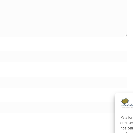
Para fo
armazen
nos per