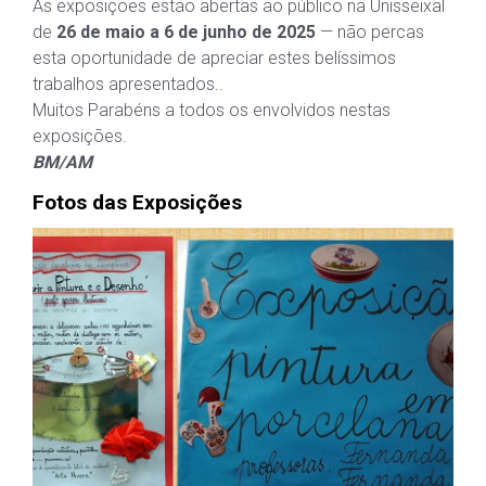
As exposições estão abertas ao público na Unisseixal
de
26 de maio a 6 de junho de 2025
— não percas
esta oportunidade de apreciar estes belíssimos
trabalhos apresentados..
Muitos Parabéns a todos os envolvidos nestas
exposições.
BM/AM
Fotos das Exposições