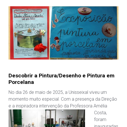
Descobrir a Pintura/Desenho e Pintura em
Porcelana
No dia 26 de maio de 2025, a Unisseixal viveu um
momento muito especial. Com a presença da Direção
e a inspiradora intervenção da
Professora Amélia
Costa,
foram
inauguradas