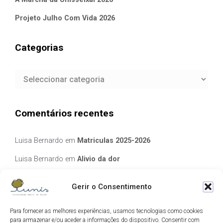
Projeto Julho Com Vida 2026
Categorias
Categorias
Comentários recentes
Luisa Bernardo
em
Matriculas 2025-2026
Luisa Bernardo
em
Alivio da dor
Manuela Silva
em
Alivio da dor
Gerir o Consentimento
elisabete Garcia Fernandes Serra
em
Matriculas 2025-2026
Para fornecer as melhores experiências, usamos tecnologias como cookies
Luis Guedes
em
Ecos de Camilo
para armazenar e/ou aceder a informações do dispositivo. Consentir com