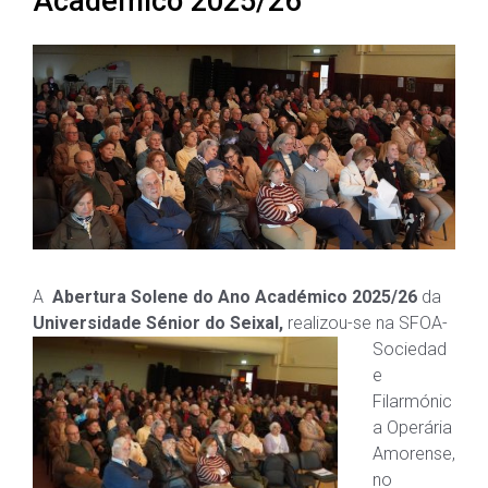
Académico 2025/26
A
Abertura Solene do Ano Académico 2025/26
da
Universidade Sénior do Seixal,
realizou-se na SFOA-
Sociedad
e
Filarmónic
a Operária
Amorense,
no