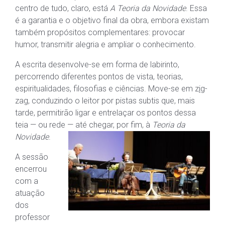
centro de tudo, claro, está
A Teoria da Novidade
. Essa
é a garantia e o objetivo final da obra, embora existam
também propósitos complementares: provocar
humor, transmitir alegria e ampliar o conhecimento.
A escrita desenvolve-se em forma de labirinto,
percorrendo diferentes pontos de vista, teorias,
espiritualidades, filosofias e ciências. Move-se em z
ig
-
zag, conduzindo o leitor por pistas subtis que, mais
tarde, permitirão ligar e entrelaçar os pontos dessa
teia — ou rede — até chegar, por fim, à
Teoria da
Novidade
.
A sessão
encerrou
com a
atuação
dos
professor