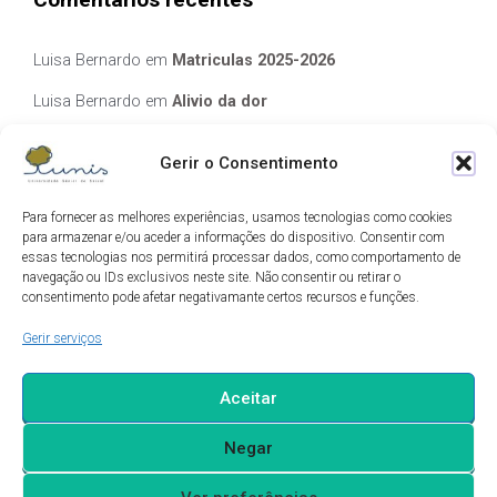
Luisa Bernardo
em
Matriculas 2025-2026
Luisa Bernardo
em
Alivio da dor
Manuela Silva
em
Alivio da dor
Gerir o Consentimento
elisabete Garcia Fernandes Serra
em
Matriculas 2025-2026
Para fornecer as melhores experiências, usamos tecnologias como cookies
Luis Guedes
em
Ecos de Camilo
para armazenar e/ou aceder a informações do dispositivo. Consentir com
essas tecnologias nos permitirá processar dados, como comportamento de
navegação ou IDs exclusivos neste site. Não consentir ou retirar o
Arquivo
consentimento pode afetar negativamante certos recursos e funções.
Gerir serviços
Arquivo
Aceitar
Negar
evolve
theme by Theme4Press - Powered by
WordPress