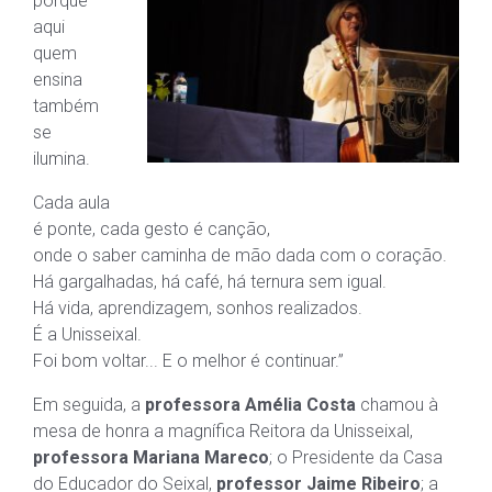
porque
aqui
quem
ensina
também
se
ilumina.
Cada aula
é ponte, cada gesto é canção,
onde o saber caminha de mão dada com o coração.
Há gargalhadas, há café, há ternura sem igual.
Há vida, aprendizagem, sonhos realizados.
É a Unisseixal.
Foi bom voltar... E o melhor é continuar.”
Em seguida, a
professora Amélia Costa
chamou à
mesa de honra a magnífica Reitora da Unisseixal,
professora Mariana Mareco
; o Presidente da Casa
do Educador do Seixal,
professor Jaime Ribeiro
; a