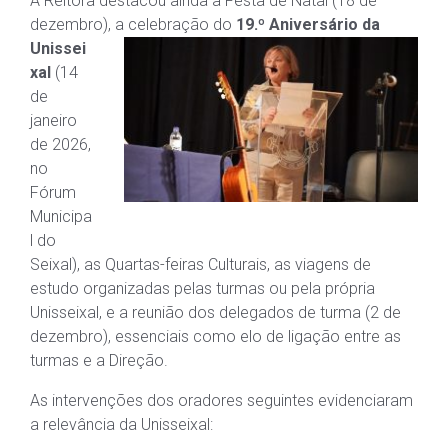
A Reitora destacou ainda a Festa de Natal (18 de
dezembro), a celebração do
19.º An
iversário da
Unissei
xal
(14
de
janeiro
de 2026,
no
Fórum
Municipa
l do
Seixal), as Quartas-feiras Culturais, as viagens de
estudo organizadas pelas turmas ou pela própria
Unisseixal, e a reunião dos delegados de turma (2 de
dezembro), essenciais como elo de ligação entre as
turmas e a Direção.
As intervenções dos oradores seguintes evidenciaram
a relevância da Unisseixal: