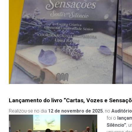
Lançamento do livro “Cartas, Vozes e Sensaçõe
Realizou-se no dia
12 de novembro de 2025
, no
Auditório
foi o
lançam
Silêncio”
, 