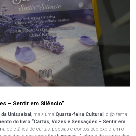
s – Sentir em Silêncio”
 da Unisseixal
, mais uma
Quarta-
feira Cultural
, cujo tema
ento do livro “Cartas, Vozes e Sensações – Sentir em
uma coletânea de cartas, poesias e contos que exploram o