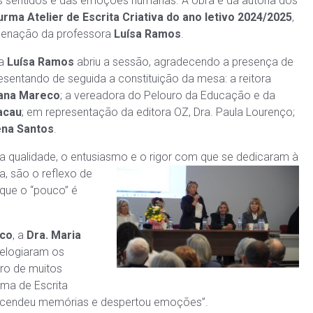
s sentidos e das emoções humanas. A obra é da autoria dos
urma Atelier de Escrita Criativa do ano letivo 2024/2025
,
denação da professora
Luísa Ramos
.
ra
Luísa Ramos
abriu a sessão, agradecendo a presença de
esentando de seguida a constituição da mesa: a reitora
iana Mareco
; a vereadora do Pelouro da Educação e da
acau
; em representação da editora OZ, Dra. Paula Lourenço;
ena Santos
.
a qualidade, o entusiasmo
e o rigor com que se dedicaram à
a, são o reflexo de
 que o “pouco” é
eco
, a
Dra. Maria
 elogiaram os
iro de muitos
rma de Escrita
as, acendeu memórias e despertou emoções”.