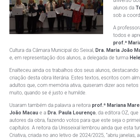
universo do
alunos da
T
sob a coor
A professo
todos e apr
prof.ª Mar
Cultura da Câmara Municipal do Seixal,
Dra. Maria João M
e, em representação dos alunos, a delegada de turma
Hel
Enalteceu ainda os trabalhos dos seus alunos, destacando 
criação desta obra literária. Estes textos, escritos com alm
adultos que, com memória ativa, quiseram dizer aos netos
muito, quando se é justo e humilde.
Usaram também da palavra a reitora
prof.ª Mariana Mar
João Macau
e a
Dra. Paula Lourenço
, da editora OZ, que
autores da obra, fazendo votos para que este seja o prime
capítulos. A reitora da Unisseixal lembrou ainda que esta tu
Criativa, criada no ano letivo de 2024/2025, “abriu janel