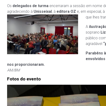
Os
delegados de turma
encerraram a sessão em nome de t
agradecendo à
Unisseixal
, à
editora OZ
e, em especial, à
que lhes tr
A
ilustraçã
soprano
Li
público com
agradável
“
Parabéns à
envolvidos 
nos proporcionaram.
AM/BM
Fotos do evento