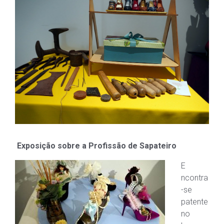
Exposição sobre a Profissão de Sapateiro
E
ncontra
-se
patente
no