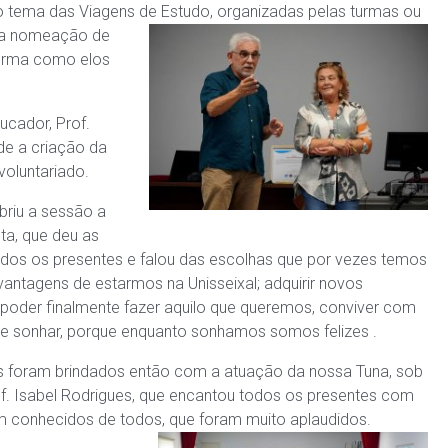
 tema das Viagens de Estudo, organizadas pelas tu
rmas ou
, a nomeação de
urma como elos
ucador, Prof.
de a criação da
voluntariado.
abriu a sessão a
ta, que deu as
odos os presentes e falou das escolhas que por vezes temos
vantagens de estarmos na Unisseixal; adquirir novos
poder finalmente fazer aquilo que queremos, conviver com
 e sonhar, porque enquanto sonhamos somos felizes .
 foram brindados então com a atuação da nossa Tuna, sob
of. Isabel Rodrigues, que encantou todos os presentes com
 conhecidos de todos, que foram muito aplaudidos.