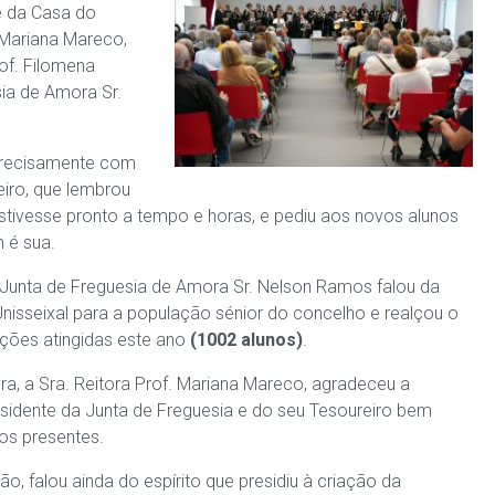
e da Casa do
. Mariana Mareco,
of. Filomena
sia de Amora Sr.
precisamente com
eiro, que lembrou
estivesse pronto a tempo e horas, e pediu aos novos alunos
 é sua.
 J
unta de Freguesia de Amora Sr. Nelson Ramos falou da
nisseixal para a população sénior do concelho e realçou o
ções atingidas este ano
(1002 alunos)
.
a, a Sra. Reitora Prof. Mariana Mareco, agradeceu a
sidente da Junta de Freguesia e do seu Tesoureiro bem
os presentes.
ão, falou ainda do espírito que presidiu à criação da