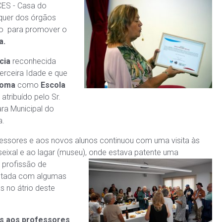
 CES - Casa
do
 quer dos órgãos
nto para promover o
a.
cia
reconhecida
erceira Idade e que
loma
como
Escola
atribuído pelo Sr.
ra Municipal do
a.
essores e aos novos alunos continuou com uma visita às
seixal e ao lagar (museu), onde estava patente uma
 profissão de
ntada com algumas
s no átrio deste
as aos professores