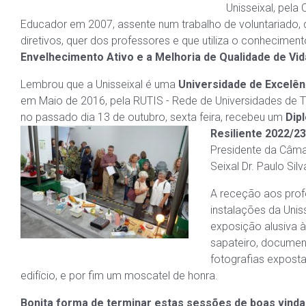
Unisseixal, pela
Educador em 2007, assente num trabalho de voluntariado,
diretivos, quer dos professores e que utiliza o conhecime
Envelhecimento Ativo e a Melhoria de Qualidade de Vid
Lembrou que a Unisseixal é uma
Universidade de Excelên
em Maio de 2016, pela RUTIS - Rede de Universidades de T
no passado dia 13 de outubro, sexta feira, recebeu um
Dip
Resiliente 2
022/23
Presidente da Câma
Seixal Dr. Paulo Silv
A receção aos prof
instalações da Unis
exposição alusi
va à
sapateiro, docume
fotografias exposta
edifício, e por fim um moscatel de honra.
Bonita forma de terminar estas sessões de boas vind