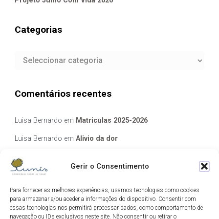
Projeto Julho Com Vida 2026
Categorias
Categorias
Comentários recentes
Luisa Bernardo
em
Matriculas 2025-2026
Luisa Bernardo
em
Alivio da dor
Manuela Silva
em
Alivio da dor
Gerir o Consentimento
elisabete Garcia Fernandes Serra
em
Matriculas 2025-2026
Para fornecer as melhores experiências, usamos tecnologias como cookies
Luis Guedes
em
Ecos de Camilo
para armazenar e/ou aceder a informações do dispositivo. Consentir com
essas tecnologias nos permitirá processar dados, como comportamento de
navegação ou IDs exclusivos neste site. Não consentir ou retirar o