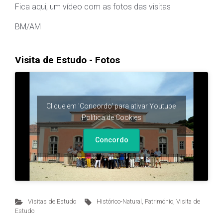
Fica aqui, um vídeo com as fotos das visitas
BM/AM
Visita de Estudo - Fotos
Clique em 'Concordo' para ativar Youtube
Política de Cookies
Concordo
Visitas de Estudo
Histórico-Natural
,
Património
,
Visita de
Estudo