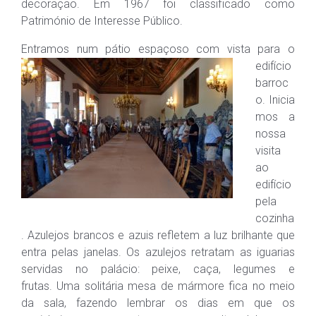
decoração. Em 1967 foi classificado como
Património de Interesse Público.
Entramos num pátio e
spaçoso com vista para o
edifício
barroc
o. Inicia
mos a
nossa
visita
ao
edifício
pela
cozinha
. Azulejos brancos e azuis refletem a luz brilhante que
entra pelas janelas. Os azulejos retratam as iguarias
servidas no palácio: peixe, caça, legumes e
frutas. Uma solitária mesa de mármore fica no meio
da sala, fazendo lembrar os dias em que os