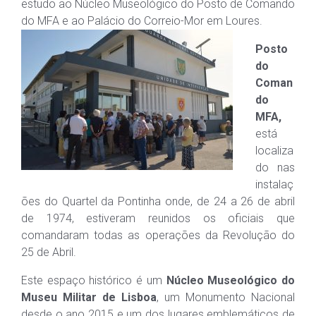
estudo ao Núcleo Museológico do Posto de Comando
do MFA e ao Palácio do Correio-M
or em Loures.
Posto
do
Coman
do
MFA,
está
localiza
do nas
instalaç
ões do Quartel da Pontinha onde, de 24 a 26 de abril
de 1974, estiveram reunidos os oficiais que
comandaram todas as operações da Revolução do
25 de Abril.
Este espaço histórico é um
Núcleo Museológico do
Museu Militar de Lisboa
, um Monumento Nacional
desde o ano 2015 e um dos lugares emblemáticos de