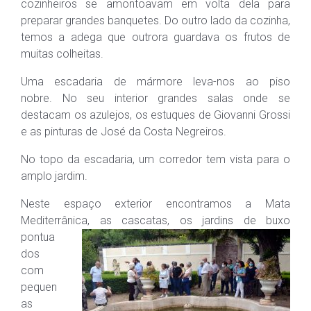
cozinheiros se amontoavam em volta dela para
preparar grandes banquetes. Do outro lado da cozinha,
temos a adega que outrora guardava os frutos de
muitas colheitas.
Uma escadaria de mármore leva-nos ao piso
nobre. No seu interior grandes salas onde se
destacam os azulejos, os estuques de Giovanni Grossi
e as pinturas de José da Costa Negreiros.
No topo da escadaria, um corredor tem vista para o
amplo jardim.
Neste espaço exterior encontramos a Mata
Mediterrânica, as cascatas, o
s jardins de buxo
pontua
dos
com
pequen
as