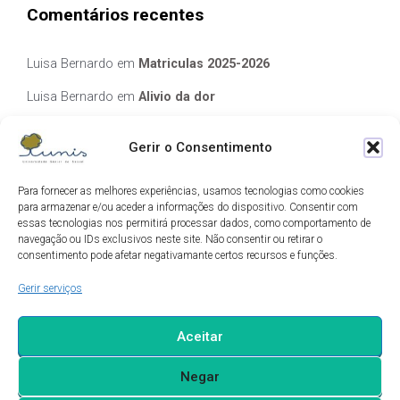
Comentários recentes
Luisa Bernardo
em
Matriculas 2025-2026
Luisa Bernardo
em
Alivio da dor
Manuela Silva
em
Alivio da dor
Gerir o Consentimento
elisabete Garcia Fernandes Serra
em
Matriculas 2025-2026
Para fornecer as melhores experiências, usamos tecnologias como cookies
Luis Guedes
em
Ecos de Camilo
para armazenar e/ou aceder a informações do dispositivo. Consentir com
essas tecnologias nos permitirá processar dados, como comportamento de
navegação ou IDs exclusivos neste site. Não consentir ou retirar o
Arquivo
consentimento pode afetar negativamante certos recursos e funções.
Gerir serviços
Arquivo
Aceitar
Negar