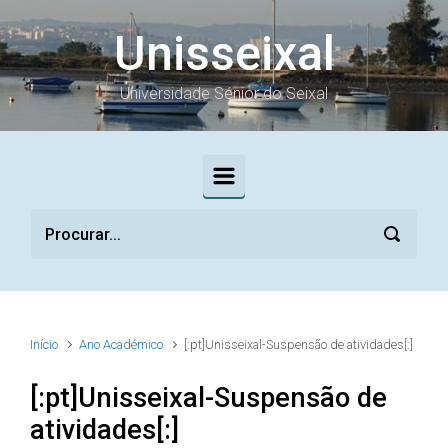
Skip to main content
Unisseixal
Universidade Sénior do Seixal
Início
Ano Académico
[:pt]Unisseixal-Suspensão de atividades[:]
[:pt]Unisseixal-Suspensão de
atividades[:]