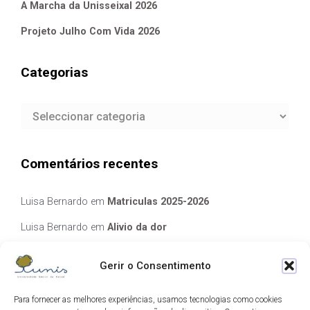
A Marcha da Unisseixal 2026
Projeto Julho Com Vida 2026
Categorias
Categorias
Comentários recentes
Luisa Bernardo
em
Matriculas 2025-2026
Luisa Bernardo
em
Alivio da dor
Manuela Silva
em
Alivio da dor
Gerir o Consentimento
elisabete Garcia Fernandes Serra
em
Matriculas 2025-2026
Para fornecer as melhores experiências, usamos tecnologias como cookies
Luis Guedes
em
Ecos de Camilo