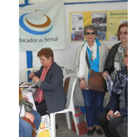
Fizemos uma pequena exposição que atraiu
alguns grupos escolares e pessoas individuais.
Mostraram-se bastante interessados, não só
pelos trabalhos expostos como também com
os que estávamos a executar.
Comentário como é que de pequenos canudos
feitos com folhas de jornal e revistas, restos
de lã e de rolos de papel higiénico, saíam
trabalhos tão interessantes. Foi uma tarde
produtiva, interessante e o tempo ajudou.
Ludgera Ferreira