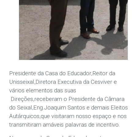
Presidente da Casa do Educador,Reitor da
Unisseixal,Diretora Executiva da Cesviver e
vários elementos das suas
Direções,receberam o Presidente da Câmara
do Seixal,Eng.Joaquim Santos e demais Eleitos
Autárquicos,que visitaram nosso espaço e nos
transmitiram amáveis palavras de incentivo.
No espaço da Casa do Educador esteve como
responsável da atividade "Revivendo" a
Diretora Executiva da Cesviver professora
Rosa Duarte
.
Um grupo de Aderentes esteve presente, na
tarde do dia
04 de maio de 2016
, para