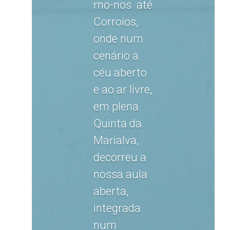
mo-nos até
Corroios,
onde num
cenário a
céu aberto
e ao ar livre,
em plena
Quinta da
Marialva,
decorreu a
nossa aula
aberta,
integrada
num