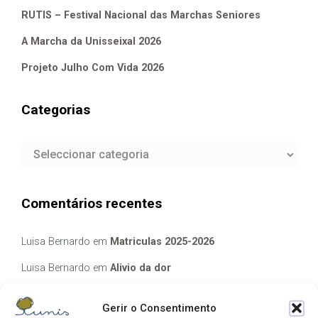
evolve
theme by Theme4Press - Powered by
WordPress
Gerir o Consentimento