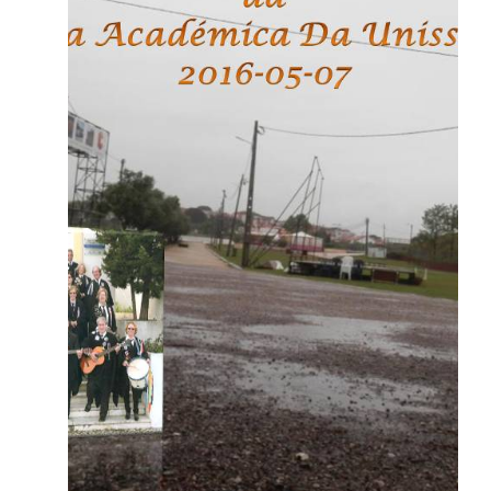
Estava prevista a apresentação da Tuna
Académica da Unisseixal sob a direção da
professora Isabel Rodrigues.
Professora e alunos mantiveram-se atentos e
disponíveis até ao limite de tempo, mas uma
chuva forte e persistente obrigou ao
cancelamento.
Para todos o nosso muito obrigado e fica a
sua foto habitual de apresentação no
hipotético enquadramento.
Eventos
Feira de Projetos Educativos 2016