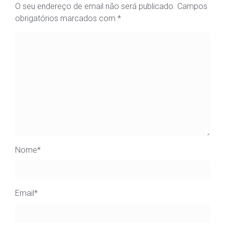
comment data is processed.
Artigos recentes
A Unisseixal encerra para férias
Matriculas 2026-2027
RUTIS – Festival Nacional das Marchas Seniores
A Marcha da Unisseixal 2026
Projeto Julho Com Vida 2026
Categorias