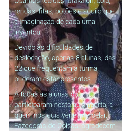
Usámos tecidos, drakalon, cola,
rendas, fitas, botões e aquilo que
a imaginação de cada uma
inventou.
Devido às dificuldades de
deslocação, apenas 8 alunas, das
22 que frequentam a turma,
puderam estar presentes.
A todas as alunas que
participaram nesta aula aberta, a
quem nos quis ver e interpelar,
Fazedoras de Coisas, agradecem