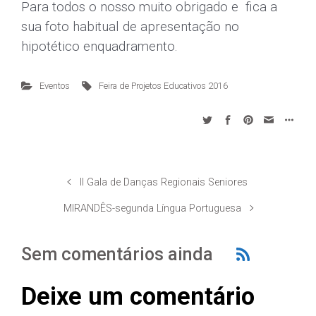
Nome
*
Email
*
Website
This site uses Akismet to reduce spam.
Learn how your