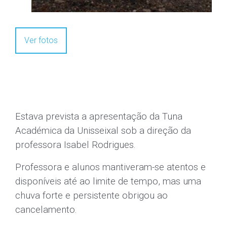
II Gala de Danças Regionais Seniores
MIRANDÊS-segunda Língua Portuguesa
Sem comentários ainda
Deixe um comentário
O seu endereço de email não será publicado.
Campos
obrigatórios marcados com
*