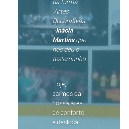
da turma
"Artes
Decorativas
"-
Inácia
Martins
que
nos deu o
testemunho
:
Hoje,
saímos da
nossa área
de conforto
e deslocá-