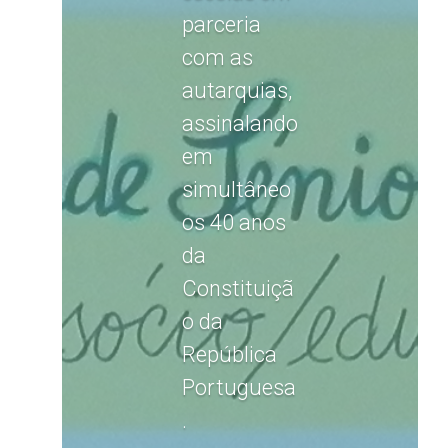
parceria
com as
autarquias,
assinalando
em
simultâneo
os 40 anos
da
Constituiçã
o da
República
Portuguesa
.