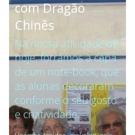
com Dragão
Chinês
Na nossa atividade de
hoje, forrámos a capa
de um note-book, que
as alunas decoraram
conforme o seu gosto
e criatividade.