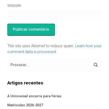
Categorias
Comentários recentes
Luisa Bernardo
em
Matriculas 2025-2026
Luisa Bernardo
em
Alivio da dor
Manuela Silva
em
Alivio da dor
elisabete Garcia Fernandes Serra
em
Matriculas 2025-2026
Luis Guedes
em
Ecos de Camilo
Arquivo
Arquivo