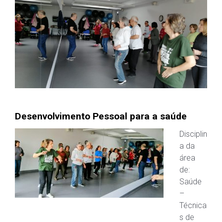
Desenvolvimento Pessoal para a saúde
Disciplin
a da
área
de:
Saúde
–
Técnica
s de