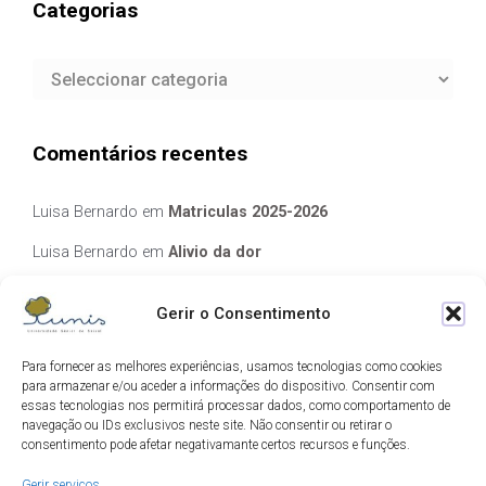
Categorias
Categorias
Comentários recentes
Luisa Bernardo
em
Matriculas 2025-2026
Luisa Bernardo
em
Alivio da dor
Manuela Silva
em
Alivio da dor
Gerir o Consentimento
elisabete Garcia Fernandes Serra
em
Matriculas 2025-2026
Para fornecer as melhores experiências, usamos tecnologias como cookies
Luis Guedes
em
Ecos de Camilo
para armazenar e/ou aceder a informações do dispositivo. Consentir com
essas tecnologias nos permitirá processar dados, como comportamento de
navegação ou IDs exclusivos neste site. Não consentir ou retirar o
Arquivo
consentimento pode afetar negativamante certos recursos e funções.
Gerir serviços