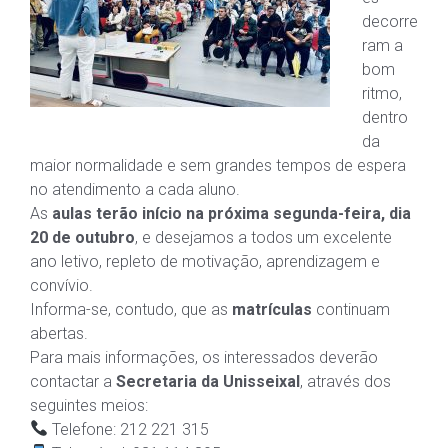
decorre
ram a
bom
ritmo,
dentro
da
maior normalidade e sem grandes tempos de espera
no atendimento a cada aluno.
As
aulas terão início na próxima segunda-feira, dia
20 de outubro
, e desejamos a todos um excelente
ano letivo, repleto de motivação, aprendizagem e
convívio.
Informa-se, contudo, que as
matrículas
continuam
abertas.
Para mais informações, os interessados deverão
contactar a
Secretaria da Unisseixal
, através dos
seguintes meios:
Telefone: 212 221 315