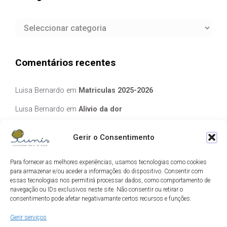
Categorias
Comentários recentes
Luisa Bernardo
em
Matriculas 2025-2026
Luisa Bernardo
em
Alivio da dor
Manuela Silva
em
Alivio da dor
Gerir o Consentimento
elisabete Garcia Fernandes Serra
em
Matriculas 2025-2026
Para fornecer as melhores experiências, usamos tecnologias como cookies
Luis Guedes
em
Ecos de Camilo
para armazenar e/ou aceder a informações do dispositivo. Consentir com
essas tecnologias nos permitirá processar dados, como comportamento de
navegação ou IDs exclusivos neste site. Não consentir ou retirar o
Arquivo
consentimento pode afetar negativamante certos recursos e funções.
Gerir serviços
Arquivo