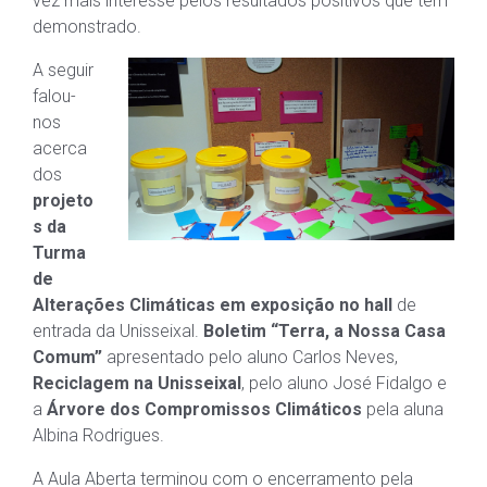
vez mais interesse pelos resultados positivos que tem
demonstrado.
A seguir
falou-
nos
acerca
dos
projeto
s da
Turma
de
Alterações Climáticas em exposição no hall
de
entrada da Unisseixal.
Boletim “Terra, a Nossa Casa
Comum”
apresentado pelo aluno Carlos Neves,
Reciclagem na Unisseixal
, pelo aluno José Fidalgo e
a
Árvore dos Compromissos Climáticos
pela aluna
Albina Rodrigues.
A Aula Aberta terminou com o encerramento pela