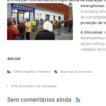
A Proteção Civil destacou a importância da educação 
emergências.
A iniciativa re
de comunidades
proteção de t
A Unisseixal
, 
desempenhou um 
ações reforça 
cidadãos na co
BM/AM
Edifício Fogueteiro
,
Palestras
Segurança na Unisseixal;
XVIII Aniversário da Unisseixal
Sem comentários ainda