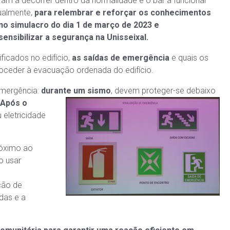
eram a decorrer dentro da normalidade e o bar a funcionar
ualmente,
para relembrar e reforçar os conhecimentos
no simulacro do dia 1 de março de 2023 e
/sensibilizar a segurança na Unisseixal.
ficados no edifício,
as saídas de emergência
e quais os
ceder à evacuação ordenada do edifício.
emergência:
durante um
sismo
, devem proteger-se debaixo
Após o
u eletricidade
róximo ao
o usar
ção de
das e a