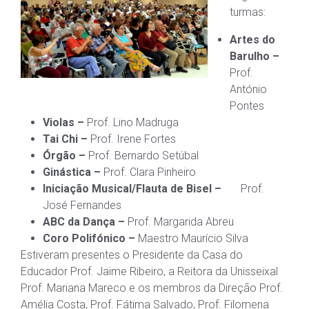
turmas:
Artes do
Barulho –
Prof.
António
Pontes
Violas –
Prof. Lino Madruga
Tai Chi –
Prof. Irene Fortes
Órgão –
Prof. Bernardo Setúbal
Ginástica –
Prof. Clara Pinheiro
Iniciação Musical/Flauta de Bisel –
Prof.
José Fernandes
ABC da Dança –
Prof. Margarida Abreu
Coro Polifónico –
Maestro Maurício Silva
Estiveram presentes o Presidente da Casa do
Educador Prof. Jaime Ribeiro, a Reitora da Unisseixal
Prof. Mariana Mareco e os membros da Direção Prof.
Amélia Costa, Prof. Fátima Salvado, Prof. Filomena