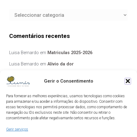
Categorias
Comentários recentes
Luisa Bernardo
em
Matriculas 2025-2026
Luisa Bernardo
em
Alivio da dor
Manuela Silva
em
Alivio da dor
Gerir o Consentimento
elisabete Garcia Fernandes Serra
em
Matriculas 2025-2026
Para fornecer as melhores experiências, usamos tecnologias como cookies
Luis Guedes
em
Ecos de Camilo
para armazenar e/ou aceder a informações do dispositivo. Consentir com
essas tecnologias nos permitirá processar dados, como comportamento de
navegação ou IDs exclusivos neste site. Não consentir ou retirar o
Arquivo
consentimento pode afetar negativamante certos recursos e funções.
Gerir serviços
Arquivo