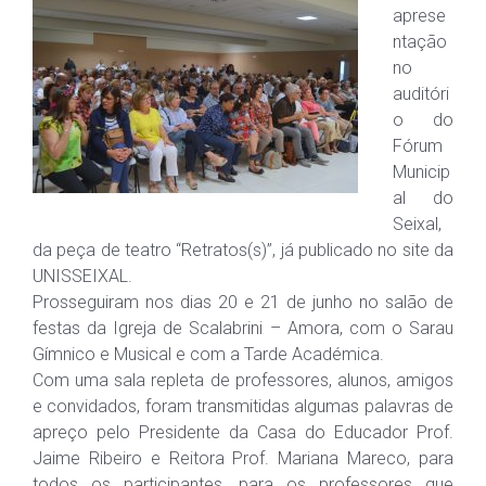
aprese
ntação
no
auditóri
o do
Fórum
Municip
al do
Seixal,
da peça de teatro “Retratos(s)”, já publicado no site da
UNISSEIXAL.
Prosseguiram nos dias 20 e 21 de junho no salão de
festas da Igreja de Scalabrini – Amora, com o Sarau
Gímnico e Musical e com a Tarde Académica.
Com uma sala repleta de professores, alunos, amigos
e convidados, foram transmitidas algumas palavras de
apreço pelo Presidente da Casa do Educador Prof.
Jaime Ribeiro e Reitora Prof. Mariana Mareco, para
todos os participantes, para os professores que