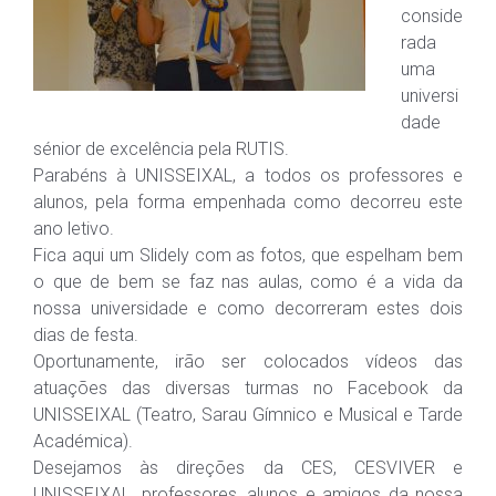
conside
rada
uma
universi
dade
sénior de excelência pela RUTIS.
Parabéns à UNISSEIXAL, a todos os professores e
alunos, pela forma empenhada como decorreu este
ano letivo.
Fica aqui um Slidely com as fotos, que espelham bem
o que de bem se faz nas aulas, como é a vida da
nossa universidade e como decorreram estes dois
dias de festa.
Oportunamente, irão ser colocados vídeos das
atuações das diversas turmas no Facebook da
UNISSEIXAL (Teatro, Sarau Gímnico e Musical e Tarde
Académica).
Desejamos às direções da CES, CESVIVER e
UNISSEIXAL, professores, alunos e amigos da nossa