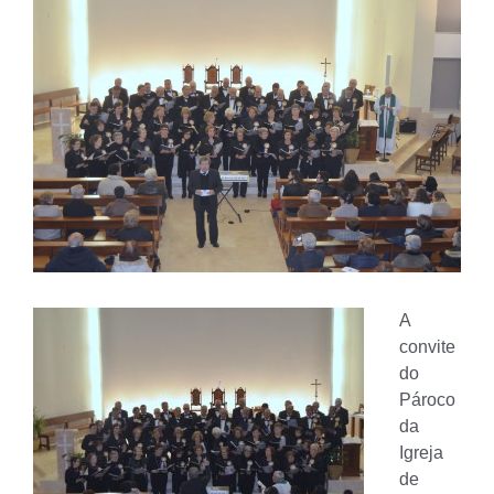
A
convite
do
Pároco
da
Igreja
de