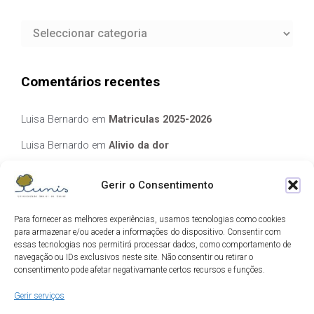
Categorias
Comentários recentes
Luisa Bernardo
em
Matriculas 2025-2026
Luisa Bernardo
em
Alivio da dor
Manuela Silva
em
Alivio da dor
Gerir o Consentimento
elisabete Garcia Fernandes Serra
em
Matriculas 2025-2026
Para fornecer as melhores experiências, usamos tecnologias como cookies
Luis Guedes
em
Ecos de Camilo
para armazenar e/ou aceder a informações do dispositivo. Consentir com
essas tecnologias nos permitirá processar dados, como comportamento de
navegação ou IDs exclusivos neste site. Não consentir ou retirar o
Arquivo
consentimento pode afetar negativamante certos recursos e funções.
Gerir serviços
Arquivo