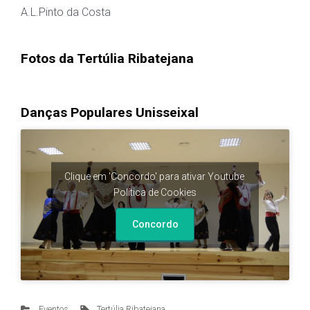
A.L.Pinto da Costa
Fotos da Tertúlia Ribatejana
Danças Populares Unisseixal
Clique em 'Concordo' para ativar Youtube
Política de Cookies
Concordo
Eventos
Tertúlia Ribatejana