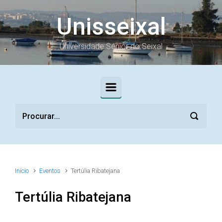
Skip to main content
Unisseixal
Universidade Sénior do Seixal
Início
Eventos
Tertúlia Ribatejana
Tertúlia Ribatejana