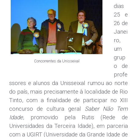
dias
25 e
26 de
Janei
ro,
um
grup
Concorrentes da Unisseixal
o de
profe
ssores e alunos da Unisseixal rumou ao norte
do país, mais precisamente à localidade de Rio
Tinto, com a finalidade de participar no XIII
concurso de cultura geral
Saber Não Tem
Idade
, promovido pela Rutis (Rede de
Universidades da Terceira Idade), em parceria
com a UGIRT (Universidade da Grande Idade de