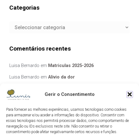
Categorias
Categorias
Comentários recentes
Luisa Bernardo
em
Matriculas 2025-2026
Luisa Bernardo
em
Alivio da dor
Manuela Silva
em
Alivio da dor
Gerir o Consentimento
elisabete Garcia Fernandes Serra
em
Matriculas 2025-2026
Para fornecer as melhores experiências, usamos tecnologias como cookies
Luis Guedes
em
Ecos de Camilo
para armazenar e/ou aceder a informações do dispositivo. Consentir com
essas tecnologias nos permitirá processar dados, como comportamento de
navegação ou IDs exclusivos neste site. Não consentir ou retirar o
Arquivo
consentimento pode afetar negativamante certos recursos e funções.