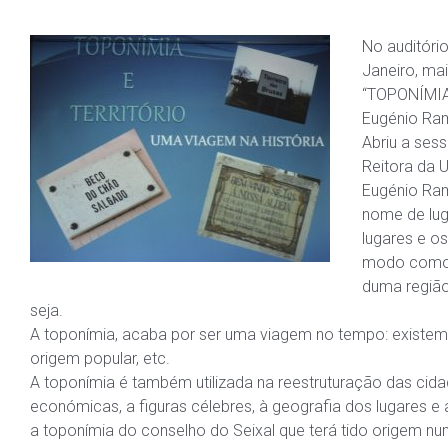
No auditóri
Janeiro, m
“TOPONÍMIA
Eugénio Ra
Abriu a ses
Reitora da 
Eugénio Ram
nome de lug
lugares
e os
modo como s
duma região
seja.
A toponímia, acaba por ser uma viagem no tempo: existem 
origem popular, etc.
A toponímia é também utilizada na reestruturação das cid
económicas, a figuras célebres, à geografia dos lugares e a
a toponímia do conselho do Seixal que terá tido origem