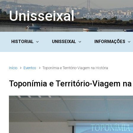
Skip to main content
Unisseixal
Universidade Sénior do 
HISTORIAL
UNISSEIXAL
INFORMAÇÕES
Início
Eventos
Toponímia e Território-Viagem na História
Toponímia e Território-Viagem na 