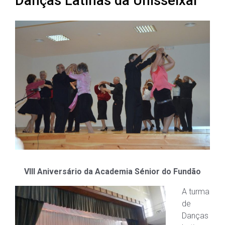
Danças Latinas da Unisseixal
VIII Aniversário da Academia Sénior do Fundão
A turma
de
Danças