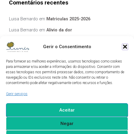
Comentários recentes
Luisa Bernardo
em
Matriculas 2025-2026
Luisa Bernardo
em
Alivio da dor
Manuela Silva
em
Alivio da dor
Gerir o Consentimento
elisabete Garcia Fernandes Serra
em
Matriculas 2025-2026
Para fornecer as melhores experiências, usamos tecnologias como cookies
Luis Guedes
em
Ecos de Camilo
para armazenar e/ou aceder a informações do dispositivo. Consentir com
essas tecnologias nos permitirá processar dados, como comportamento de
navegação ou IDs exclusivos neste site. Não consentir ou retirar o
Arquivo
consentimento pode afetar negativamante certos recursos e funções.
Gerir serviços
Arquivo
Aceitar
Negar