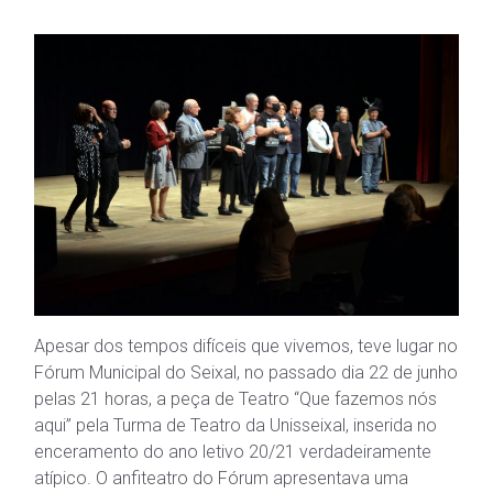
Apesar dos tempos difíceis que vivemos, teve lugar no
Fórum Municipal do Seixal, no passado dia 22 de junho
pelas 21 horas, a peça de Teatro “Que fazemos nós
aqui” pela Turma de Teatro da Unisseixal, inserida no
enceramento do ano letivo 20/21 verdadeiramente
atípico. O anfiteatro do Fórum apresentava uma