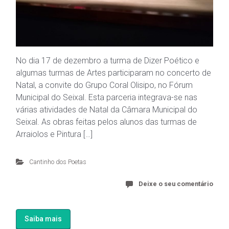
No dia 17 de dezembro a turma de Dizer Poético e
algumas turmas de Artes participaram no concerto de
Natal, a convite do Grupo Coral Olisipo, no Fórum
Municipal do Seixal. Esta parceria integrava-se nas
várias atividades de Natal da Câmara Municipal do
Seixal. As obras feitas pelos alunos das turmas de
Arraiolos e Pintura […]
Cantinho dos Poetas
Deixe o seu comentário
Saiba mais