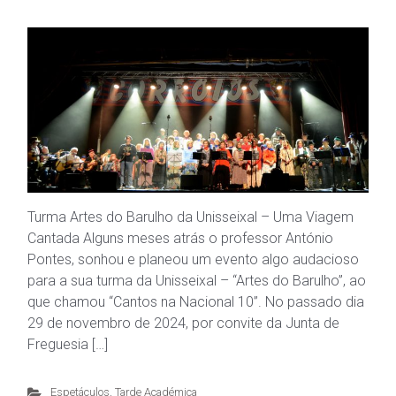
Turma Artes do Barulho da Unisseixal – Uma Viagem
Cantada Alguns meses atrás o professor António
Pontes, sonhou e planeou um evento algo audacioso
para a sua turma da Unisseixal – “Artes do Barulho”, ao
que chamou “Cantos na Nacional 10”. No passado dia
29 de novembro de 2024, por convite da Junta de
Freguesia […]
Espetáculos
,
Tarde Académica