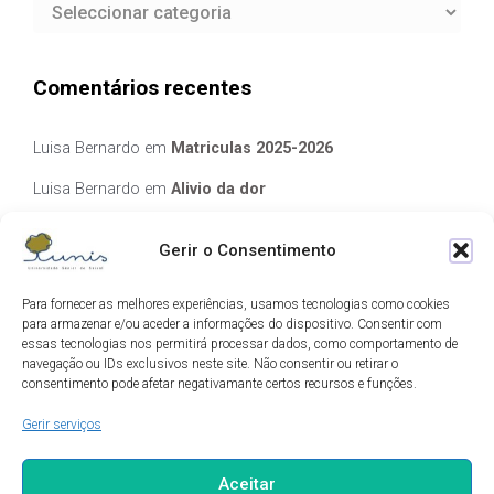
Categorias
Comentários recentes
Luisa Bernardo
em
Matriculas 2025-2026
Luisa Bernardo
em
Alivio da dor
Manuela Silva
em
Alivio da dor
Gerir o Consentimento
elisabete Garcia Fernandes Serra
em
Matriculas 2025-2026
Para fornecer as melhores experiências, usamos tecnologias como cookies
Luis Guedes
em
Ecos de Camilo
para armazenar e/ou aceder a informações do dispositivo. Consentir com
essas tecnologias nos permitirá processar dados, como comportamento de
navegação ou IDs exclusivos neste site. Não consentir ou retirar o
Arquivo
consentimento pode afetar negativamante certos recursos e funções.
Gerir serviços
Arquivo
Aceitar