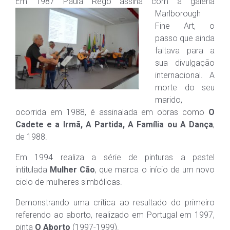
Em 1987 Paula Re
go assina com a galeria
Marlborough
Fine Art, o
passo que ainda
faltava para a
sua divulgação
internacional. A
morte do seu
marido,
ocorrida em 1988, é assinalada em obras como
O
Cadete e a Irmã, A Partida, A Família ou A Dança
,
de 1988.
Em 1994 realiza a série de pinturas a pastel
intitulada
Mulher Cão
, que marca o início de um novo
ciclo de mulheres simbólicas.
Demonstrando uma crítica ao resultado do primeiro
referendo ao aborto, realizado em Portugal em 1997,
pinta
O Aborto
(1997-1999).