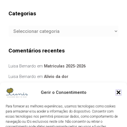
Categorias
Categorias
Comentários recentes
Luisa Bernardo
em
Matriculas 2025-2026
Luisa Bernardo
em
Alivio da dor
Manuela Silva
em
Alivio da dor
Gerir o Consentimento
elisabete Garcia Fernandes Serra
em
Matriculas 2025-2026
Para fornecer as melhores experiências, usamos tecnologias como cookies
Luis Guedes
em
Ecos de Camilo
para armazenar e/ou aceder a informações do dispositivo. Consentir com
essas tecnologias nos permitirá processar dados, como comportamento de
navegação ou IDs exclusivos neste site. Não consentir ou retirar o
Arquivo
consentimento pode afetar negativamante certos recursos e funções.